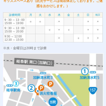
キッズスペースあり（託児サービスは現在休止しております。ご迷
惑をおかけします。）
診療時間
月
火
水
木
金
土
日
祝日
9 : 30 ～ 13 : 00
○
○
×
×
×
15:00 ～ 19:00
9 : 30 ～ 13 : 00
○
×
○
×
×
15:00 ～ 20:00
9:30 ～ 12:00
×
○
×
×
12:30 ～ 15:00
※水・金曜日は20時まで診療