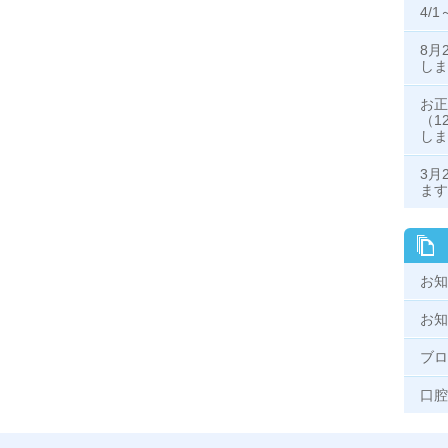
4/
8月
し
お正
（1
し
3月
ます
お知
お知
ブロ
口腔