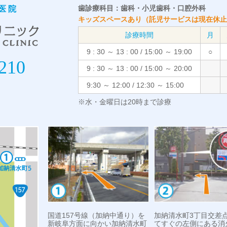
歯診療科目：歯科・小児歯科・口腔外科
医院
キッズスペースあり（託児サービスは現在休止
診療時間
月
9 : 30 ～ 13 : 00
/
15:00 ～ 19:00
○
210
9 : 30 ～ 13 : 00
/
15:00 ～ 20:00
9:30 ～ 12:00
/
12:30 ～ 15:00
※水・金曜日は20時まで診療
国道157号線（加納中通り）を
加納清水町3丁目交差
新岐阜方面に向かい加納清水町
てすぐの左側にある消