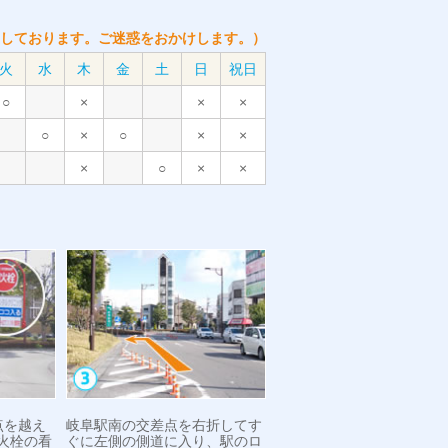
しております。ご迷惑をおかけします。）
火
水
木
金
土
日
祝日
○
×
×
×
○
×
○
×
×
×
○
×
×
点を越え
岐阜駅南の交差点を右折してす
火栓の看
ぐに左側の側道に入り、駅のロ