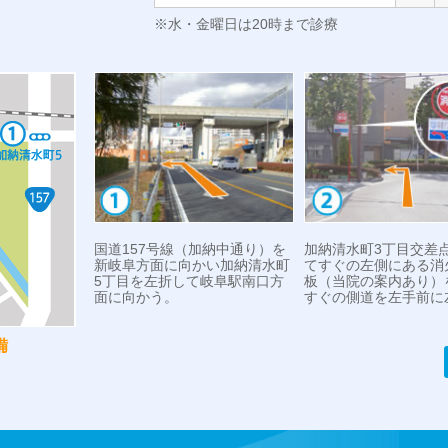
※水・金曜日は20時まで診療
国道157号線（加納中通り）を
加納清水町3丁目交差
新岐阜方面に向かい加納清水町
てすぐの左側にある消
5丁目を左折して岐阜駅南口方
板（当院の案内あり）
面に向かう。
すぐの側道を左手前に
備