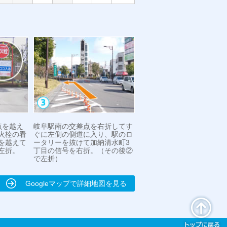
点を越え
岐阜駅南の交差点を右折してす
火栓の看
ぐに左側の側道に入り、駅のロ
を越えて
ータリーを抜けて加納清水町3
左折。
丁目の信号を右折。（その後②
で左折）
Googleマップで詳細地図を見る