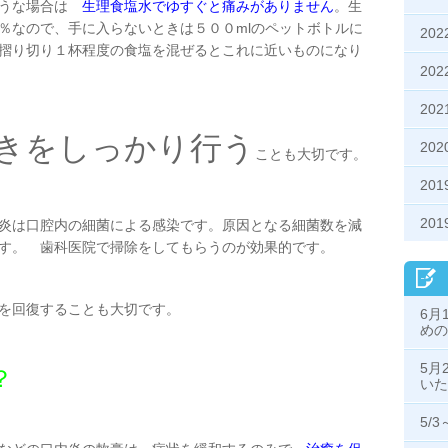
ような場合は
生理食塩水でゆすぐと痛みがありません
。生
％なので、手に入らないときは５００mlのペットボトルに
20
摺り切り１杯程度の食塩を混ぜるとこれに近いものになり
20
20
きをしっかり行う
20
ことも大切です。
20
20
炎は口腔内の細菌による感染です。原因となる細菌数を減
す。 歯科医院で掃除をしてもらうのが効果的です。
を回復することも大切です。
6月
めの
5月
？
いた
5/