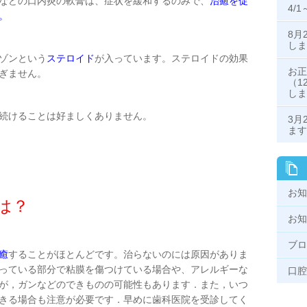
などの口内炎の軟膏は、症状を緩和するのみで、
治癒を促
4/
。
8月
し
ゾンという
ステロイド
が入っています。ステロイドの効果
お正
ぎません。
（1
し
続けることは好ましくありません。
3月
ます
お知
は？
お知
ブロ
癒
することがほとんどです。治らないのには原因がありま
っている部分で粘膜を傷つけている場合や、アレルギーな
口腔
が，ガンなどのできものの可能性もあります．また，いつ
きる場合も注意が必要です．早めに歯科医院を受診してく