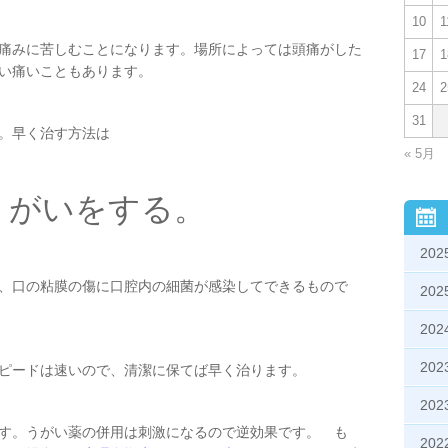
10
1
痛みに苦しむことになります。場所によっては頭痛がした
17
1
い痛いこともあります。
24
2
31
。早く治す方法は
« 5月
うがいをする。
20
、口の粘膜の傷に口腔内の細菌が感染してできるもので
20
20
20
ピードは速いので、清潔に保てば早く治ります。
20
す。うがい薬の併用は刺激になるので逆効果です。 も
20